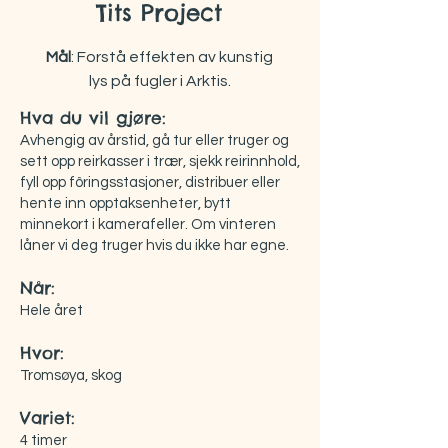
Tits Project
Mål
: Forstå effekten av kunstig
lys på fugler i Arktis.
Hva du vil gjøre:
Avhengig av årstid, gå tur eller truger og
sett opp reirkasser i trær, sjekk reirinnhold,
fyll opp fôringsstasjoner, distribuer eller
hente inn opptaksenheter, bytt
minnekort i kamerafeller. Om vinteren
låner vi deg truger hvis du ikke har egne.
Når:
Hele året
Hvor:
Tromsøya, skog
Variet:
4 timer