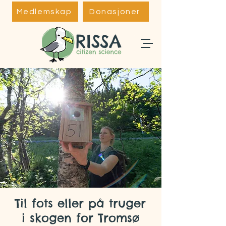
Medlemskap
Donasjoner
Tilbake til prosjektene...
Til fots eller på truger
i skogen for Tromsø