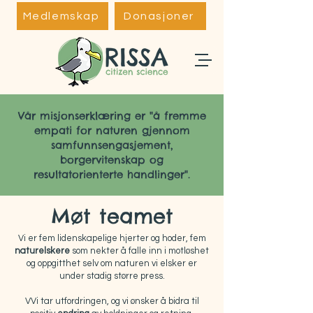
Medlemskap
Donasjoner
Vår misjonserklæring er "å fremme
empati for naturen gjennom
samfunnsengasjement,
borgervitenskap og
resultatorienterte handlinger".
Møt teamet
Vi er fem lidenskapelige hjerter og hoder, fem
naturelskere
som nekter å falle inn i motløshet
og oppgitthet selv om naturen vi elsker er
under stadig større press.
VVi tar utfordringen, og vi ønsker å bidra til