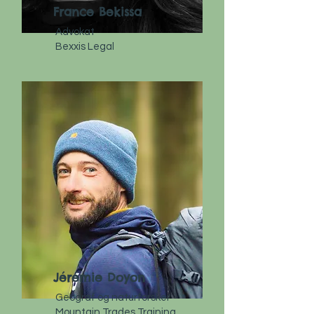
France Bekissa
Advokat
Bexxis Legal
Jérémie Doyon
Geograf og naturforsker
Mountain Trades Training