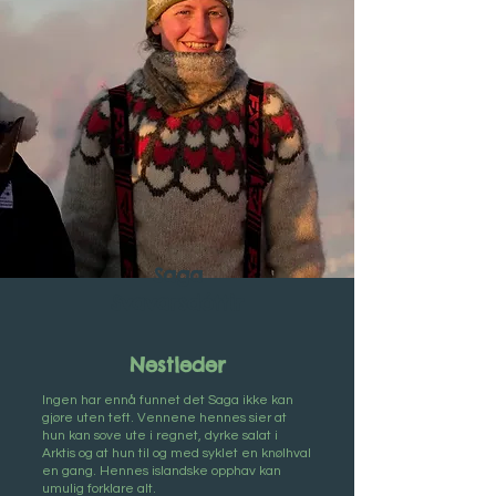
Saga
Svavarsdóttir
Nestleder
Ingen har ennå funnet det Saga ikke kan
gjøre uten teft. Vennene hennes sier at
hun kan sove ute i regnet, dyrke salat i
Arktis og at hun til og med syklet en knølhval
en gang. Hennes islandske opphav kan
umulig forklare alt.