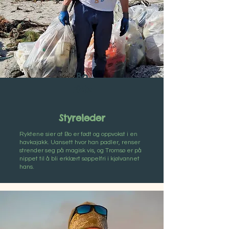
Bo
Eide
Styreleder
Ryktene sier at Bo er født og oppvokst i en
havkajakk. Uansett hvor han padler, renser
strender seg på magisk vis, og Tromsø er på
nippet til å bli erklært søppelfri i kjølvannet
hans.