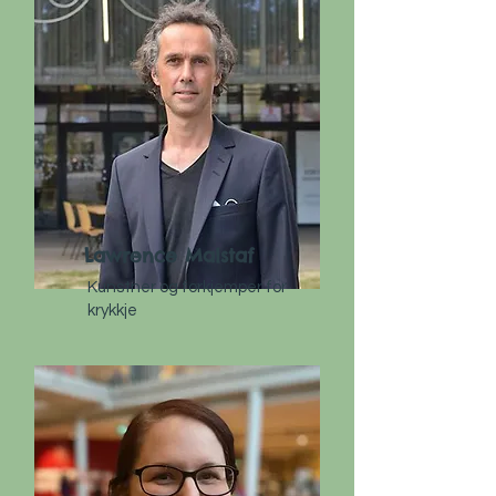
Lawrence Malstaf
Kunstner og forkjemper for
krykkje