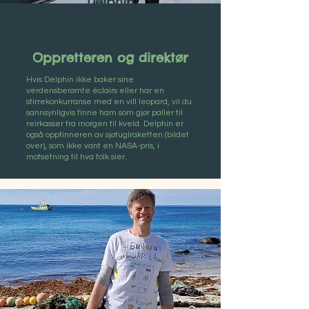
Delphin
Ruché
Oppretteren og direktør
Hvis Delphin ikke baker sine
verdensberømte éclairs eller har en
stirrekonkurranse med en vill leopard, vil du
sannsynligvis finne ham som gjør paller til
reirkasser fra morgen til kveld. Delphin er
også oppfinneren av sjøfuglraketten (bildet
over), som ikke vant en NASA-pris, i
motsetning til hva folk sier.