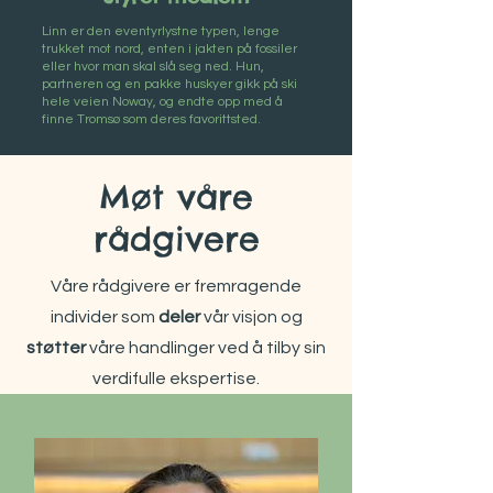
Linn er den eventyrlystne typen, lenge
trukket mot nord, enten i jakten på fossiler
eller hvor man skal slå seg ned. Hun,
partneren og en pakke huskyer gikk på ski
hele veien Noway, og endte opp med å
finne Tromsø som deres favorittsted.
Møt våre
rådgivere
Våre rådgivere er fremragende
individer som
deler
vår visjon og
støtter
våre handlinger ved å tilby sin
verdifulle ekspertise.