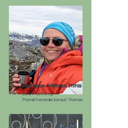
Laurence Frémion Pitras
Bedriftsstrateg
Fransk honorær konsul i Tromsø