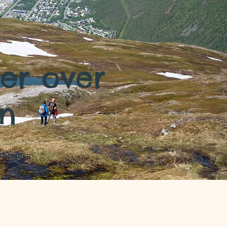
ier over
en
 i Tromsø.