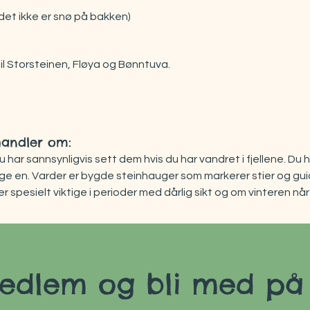
det ikke er snø på bakken)
til Storsteinen, Fløya og Bønntuva.
handler om:
u har sannsynligvis sett dem hvis du har vandret i fjellene. Du ha
gge en. Varder er bygde steinhauger som markerer stier og guid
r spesielt viktige i perioder med dårlig sikt og om vinteren når
TIGE

r nyttige landemerker. Men visste du at varder også kan være 
adoksalt nok utgjøre en sikkerhetsrisiko for turgåere? Med d
medlem og bli med på 
ning for å informere om den skadelige effekten av noen varder 

