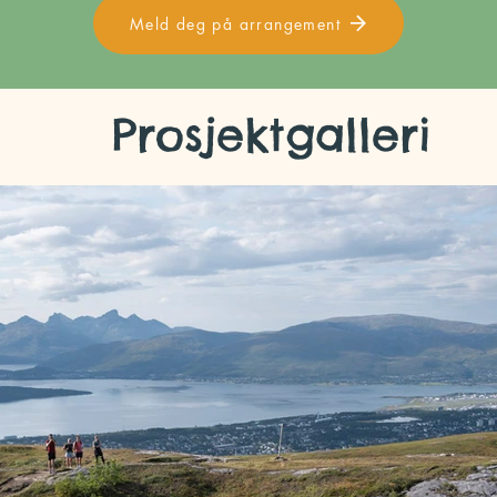
Meld deg på arrangement
, BESKYTTER VI

som mål å inspirere deltakere til å bry seg om fjellplantene. S
rdan eksisterende varder vokser og hvordan nye dukker opp, e
skningspartner. Så vi vandrer og kartlegger vardene med glede
Prosjektgalleri
e stadig voksende stiene på Fløya. Når folk begynner å legge m
 de mange stiene og plantene som kjemper for å overleve i de
 overbevisning for å gjøre det riktige: gi plantene en sjanse ti
ne og lære «sporløs ferdsel»? Bli med på neste arrangement!