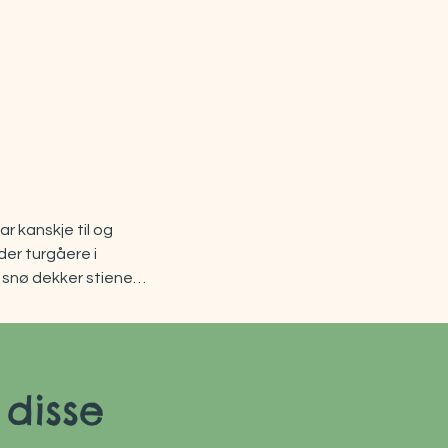
r kanskje til og 
er turgåere i 
 snø dekker stiene.

problematiske, 
ette prosjektet 
disse
og oppmuntre til 