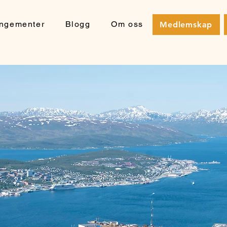
angementer
Blogg
Om oss
Medlemskap