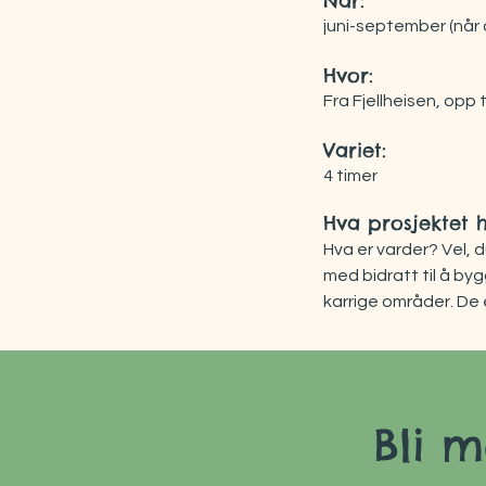
Når:
juni-september (når 
Hvor:
Fra Fjellheisen, opp 
Variet:
4 timer
Hva prosjektet 
Hva er varder? Vel, d
med bidratt til å by
karrige områder. De e
NYTTIGE ELLE UNYT
Langs stier er varde
skade naturen og par
Bli 
bruker vi folkeforsk
bedre praksis i fjellet.