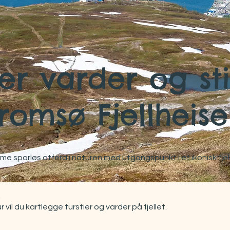
er varder og st
romsø Fjellheis
e sporløs atferd i naturen med utgangspunkt i et ikonisk fjell
:
r vil du kartlegge turstier og varder på fjellet.