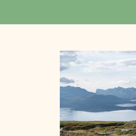
DET VI BRYR OSS OM
Dette prosjektet har 
dokumenterer vi hvo
utviklet med vår for
kartlegger vi også d
unødvendige vardene,
trenger de ofte ingen
livsviktige steiner.

Vil du hjelpe plante