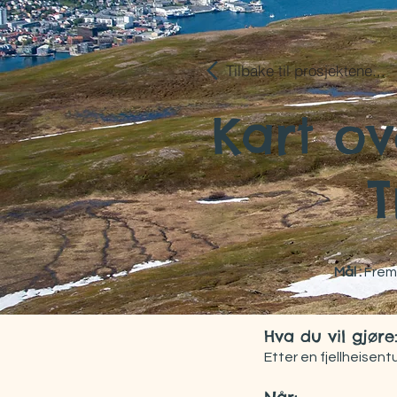
Tilbake til prosjektene...
Kart ov
T
Mål :
Fremm
Hva du vil gjøre
Etter en fjellheisentu