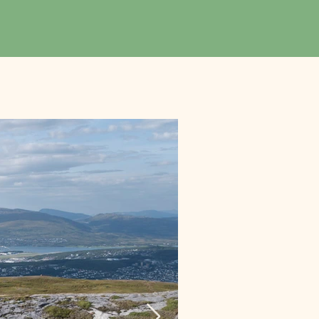
ammen med frivillige 
tter en protokoll 
. Samtidig 
erke til de 
tte tøffe miljøet, 
l å overleve ved sine 