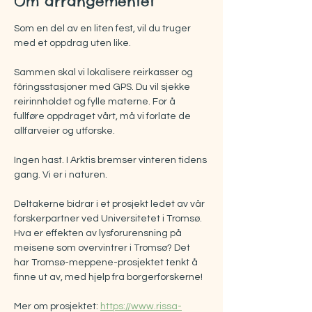
Om arrangementet
Som en del av en liten fest, vil du truger 
med et oppdrag uten like.
Sammen skal vi lokalisere reirkasser og 
fôringsstasjoner med GPS. Du vil sjekke 
reirinnholdet og fylle materne. For å 
fullføre oppdraget vårt, må vi forlate de 
allfarveier og utforske.
Ingen hast. I Arktis bremser vinteren tidens 
gang. Vi er i naturen.
Deltakerne bidrar i et prosjekt ledet av vår 
forskerpartner ved Universitetet i Tromsø. 
Hva er effekten av lysforurensning på 
meisene som overvintrer i Tromsø? Det 
har Tromsø-meppene-prosjektet tenkt å 
finne ut av, med hjelp fra borgerforskerne!
Mer om prosjektet: 
https://www.rissa-