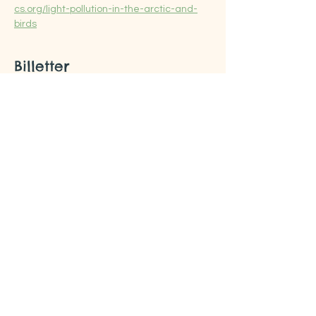
cs.org/light-pollution-in-the-arctic-and-
birds
Billetter
Salget ble avsluttet
Billettype
Truger med et oppdrag
Pris
0,00 kr
Del dette arrangementet