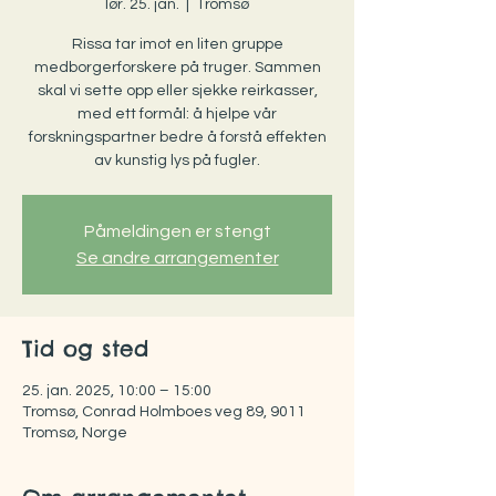
lør. 25. jan.
  |  
Tromsø
Rissa tar imot en liten gruppe
medborgerforskere på truger. Sammen
skal vi sette opp eller sjekke reirkasser,
med ett formål: å hjelpe vår
forskningspartner bedre å forstå effekten
av kunstig lys på fugler.
Påmeldingen er stengt
Se andre arrangementer
Tid og sted
25. jan. 2025, 10:00 – 15:00
Tromsø, Conrad Holmboes veg 89, 9011
Tromsø, Norge