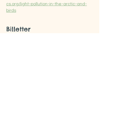
cs.org/light-pollution-in-the-arctic-and-
birds
Billetter
Billettype
Truger med et oppdrag
Pris
0,00 kr
Total
0,00 kr
Del dette arrangementet