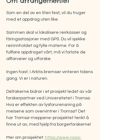
Om arrangementet
Som en del av en liten fest, vil du truger 
med et oppdrag uten like.
Sammen skal vi lokalisere reirkasser og 
fôringsstasjoner med GPS. Du vil sjekke 
reirinnholdet og fylle materne. For å 
fullføre oppdraget vårt, må vi forlate de 
allfarveier og utforske.
Ingen hast. I Arktis bremser vinteren tidens 
gang. Vi er i naturen.
Deltakerne bidrar i et prosjekt ledet av vår 
forskerpartner ved Universitetet i Tromsø. 
Hva er effekten av lysforurensning på 
meisene som overvintrer i Tromsø? Det 
har Tromsø-meppene-prosjektet tenkt å 
finne ut av, med hjelp fra borgerforskerne!
Mer om prosjektet: 
https://www.rissa-