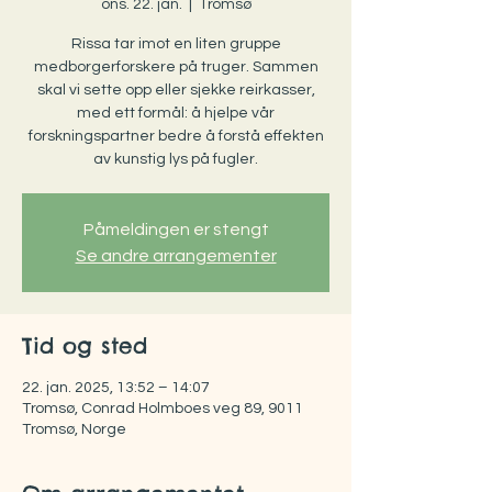
ons. 22. jan.
  |  
Tromsø
Rissa tar imot en liten gruppe
medborgerforskere på truger. Sammen
skal vi sette opp eller sjekke reirkasser,
med ett formål: å hjelpe vår
forskningspartner bedre å forstå effekten
av kunstig lys på fugler.
Påmeldingen er stengt
Se andre arrangementer
Tid og sted
22. jan. 2025, 13:52 – 14:07
Tromsø, Conrad Holmboes veg 89, 9011
Tromsø, Norge