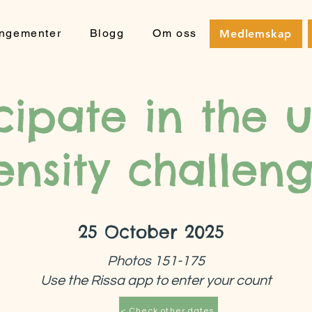
angementer
Blogg
Om oss
Medlemskap
cipate in the 
ensity challeng
25 October 2025
Photos 151-175
Use the Rissa app to enter your count
< Check other dates