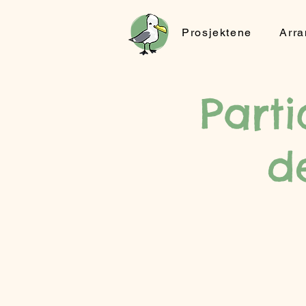
Prosjektene
Arr
Parti
d