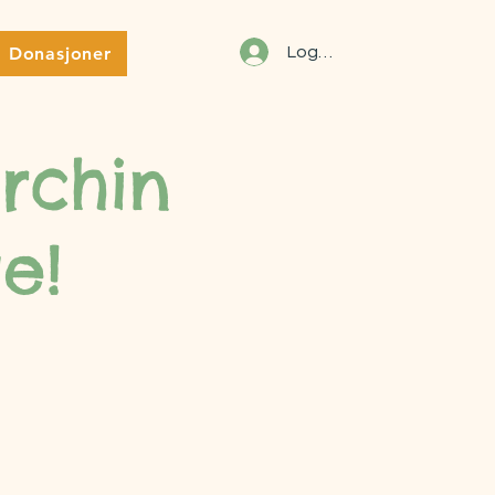
Donasjoner
Logg inn
urchin
e!